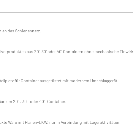
n an das Schienennetz.
erprodukten aus 20’, 30’ oder 40’ Containern ohne mechanische Einwirkung
tellplatz für Container ausgerüstet mit modernem Umschlaggerät.
Ware im 20′, 30′ oder 40′ Container.
ckte Ware mit Planen-LKW, nur in Verbindung mit Lageraktivitäten.