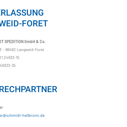
ERLASSUNG
WEID-FORET​
T SPEDITION GmbH & Co.
 3・86462 Langweid-Foret
21 24933-15
249333-35
RECHPARTNER
er
er@schmidt-heilbronn.de