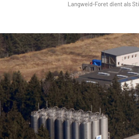
Langweid-Foret dient als St