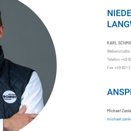
NIED
LANG
KARL SCHMID
Weberstraße
Telefon +49 8
Fax +49 821 
ANSP
Michael Zank
michael.zank