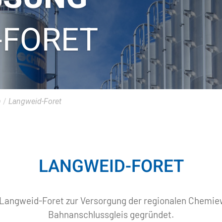
-FORET
n
/
Langweid-Foret
LANGWEID-FORET
g Langweid-Foret zur Versorgung der regionalen Chem
Bahnanschlussgleis gegründet.