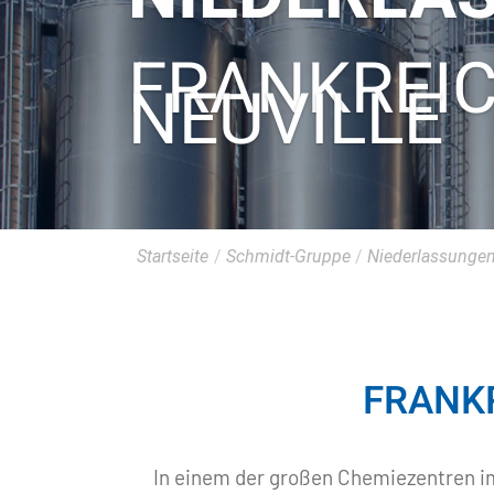
FRANKREIC
NEUVILLE
Startseite
/
Schmidt-Gruppe
/
Niederlassunge
FRANKR
In einem der großen Chemiezentren im