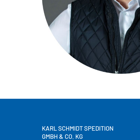
KARL SCHMIDT SPEDITION
GMBH & CO. KG