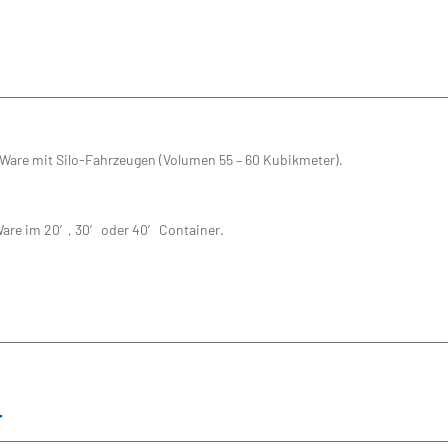
 Ware mit Silo-Fahrzeugen (Volumen 55 – 60 Kubikmeter).
Ware im 20′, 30′ oder 40′ Container.
T