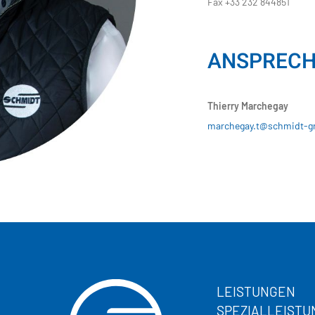
Fax +33 232 844851
ANSPRECH
Thierry Marchegay
marchegay.t@schmidt-g
LEISTUNGEN
SPEZIALLEIST