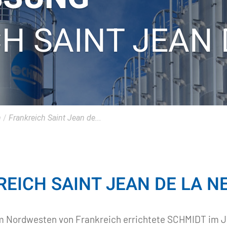
H SAINT JEAN 
n
/
Frankreich Saint Jean de...
EICH SAINT JEAN DE LA N
 Nordwesten von Frankreich errichtete SCHMIDT im Jah